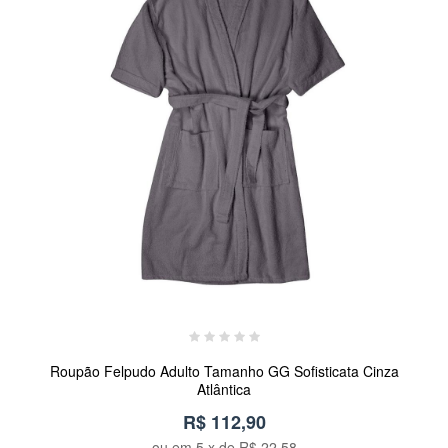
Roupão Felpudo Adulto Tamanho GG Sofisticata Cinza
Atlântica
R$ 112,90
ou em
5
x de
R$ 22,58