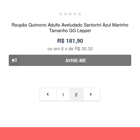
Roupão Quimono Adulto Aveludado Santorini Azul Marinho
Tamanho GG Lepper
R$ 181,90
ou em
6
x de
R$ 30,32
AVISE-ME
1
2