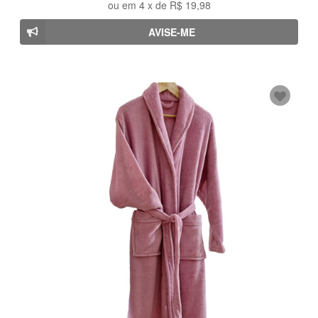
ou em
4
x de
R$ 19,98
AVISE-ME