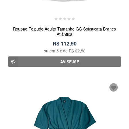
Roupão Felpudo Adulto Tamanho GG Sofisticata Branco
Atlântica
R$ 112,90
ou em
5
x de
R$ 22,58
AVISE-ME