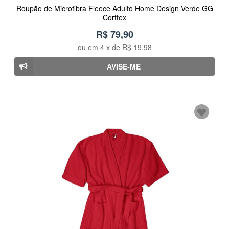
Roupão de Microfibra Fleece Adulto Home Design Verde GG
Corttex
R$ 79,90
ou em
4
x de
R$ 19,98
AVISE-ME