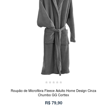
Roupão de Microfibra Fleece Adulto Home Design Cinza
Chumbo GG Corttex
R$ 79,90