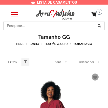
LISTA DE CASAMENTOS
0
Tamanho GG
HOME
BANHO
ROUPÃO ADULTO
TAMANHO GG
Filtros
Itens
Ordenar por