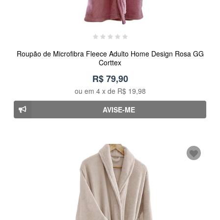
Roupão de Microfibra Fleece Adulto Home Design Rosa GG
Corttex
R$ 79,90
ou em
4
x de
R$ 19,98
AVISE-ME