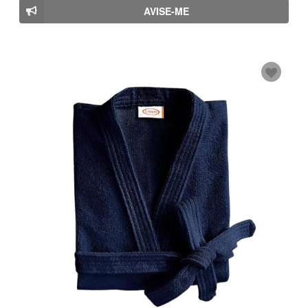
AVISE-ME