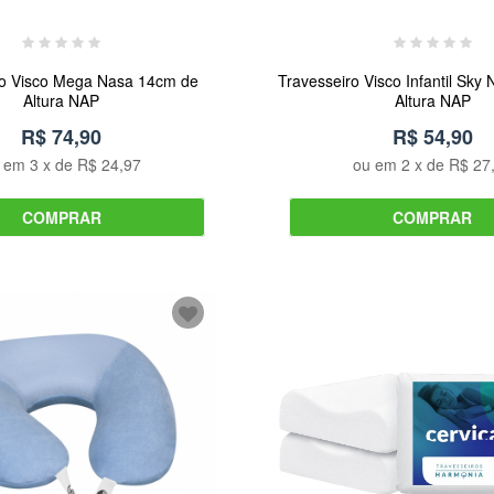
ro Visco Mega Nasa 14cm de
Travesseiro Visco Infantil Sk
Altura NAP
Altura NAP
R$ 74,90
R$ 54,90
u em
3
x de
R$ 24,97
ou em
2
x de
R$ 27
COMPRAR
COMPRAR