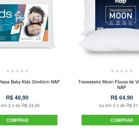
 Nasa Baby Kids 30x40cm NAP
Travesseiro Moon Flocos de 
NAP
R$ 48,90
R$ 64,90
u em
2
x de
R$ 24,45
ou em
3
x de
R$ 21
COMPRAR
COMPRAR