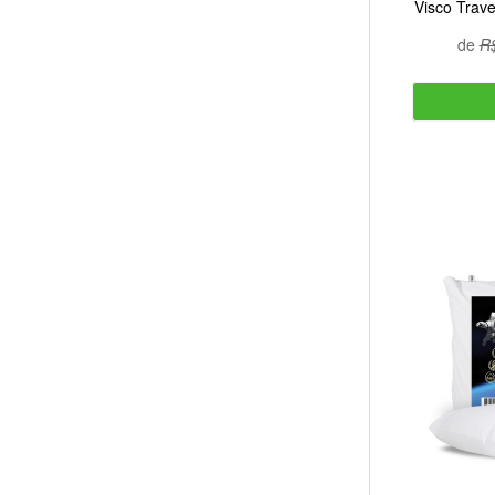
Visco Trave
de
R$