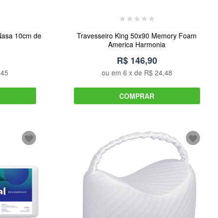
y Nasa 10cm de
Travesseiro King 50x90 Memory Foam
America Harmonia
R$ 146,90
,45
ou em
6
x de
R$ 24,48
COMPRAR