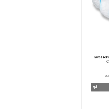
Travesseir
C
o