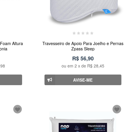
 Foam Altura
Travesseiro de Apoio Para Joelho e Pernas
onia
Zpass Sleep
R$ 56,90
,98
ou em
2
x de
R$ 28,45
AVISE-ME