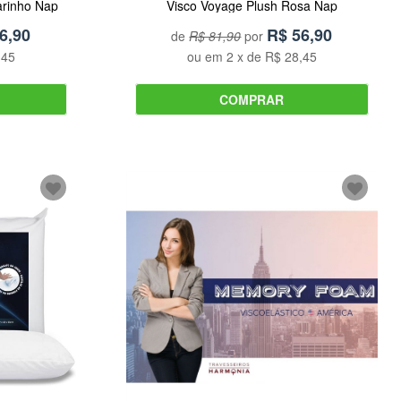
arinho Nap
Visco Voyage Plush Rosa Nap
6,90
R$
56,90
de
R$ 81,90
por
,45
ou em
2
x de
R$ 28,45
COMPRAR