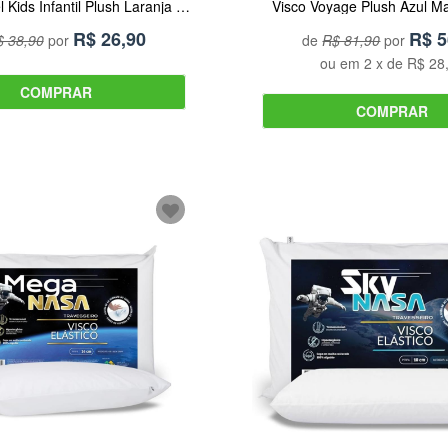
l Kids Infantil Plush Laranja e
Visco Voyage Plush Azul M
Cinza TR3 Concept
R$
26,90
R$
5
 38,90
por
de
R$ 81,90
por
ou em
2
x de
R$ 28
COMPRAR
COMPRAR