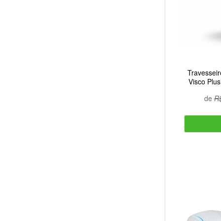
Travessei
Visco Plus
de
R$