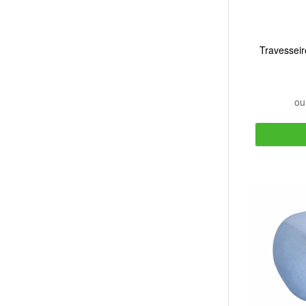
Travessei
o