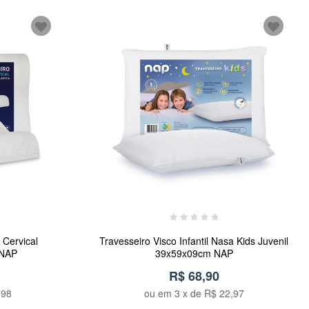
 Cervical
Travesseiro Visco Infantil Nasa Kids Juvenil
 NAP
39x59x09cm NAP
R$ 68,90
,98
ou em
3
x de
R$ 22,97