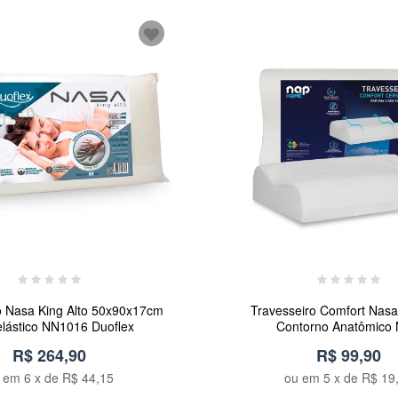
o Nasa King Alto 50x90x17cm
Travesseiro Comfort Nasa
elástico NN1016 Duoflex
Contorno Anatômico
R$ 264,90
R$ 99,90
u em
6
x de
R$ 44,15
ou em
5
x de
R$ 19