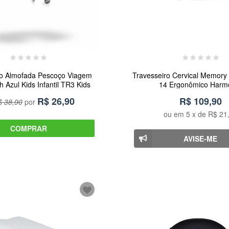
ro Almofada Pescoço Viagem
Travesseiro Cervical Memory
h Azul Kids Infantil TR3 Kids
14 Ergonômico Harm
R$
26,90
R$ 109,90
 38,90
por
ou em
5
x de
R$ 21
COMPRAR
AVISE-ME