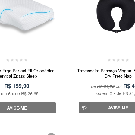
o Ergo Perfect Fit Ortopédico
Travesseiro Pescoço Viagem 
ervical Zpass Sleep
Dry Preto Nap
R$ 159,90
R$
4
de
R$ 61,90
por
ou em
2
x de
R$ 21
u em
6
x de
R$ 26,65
AVISE-ME
AVISE-ME