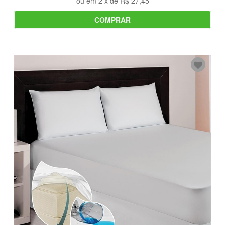
ou em
2
x de
R$ 27,45
COMPRAR