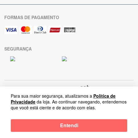
FORMAS DE PAGAMENTO
SEGURANÇA
Para sua maior segurança, atualizamos a
Política de
Privacidade
da loja. Ao continuar navegando, entendemos
que você está ciente e de acordo com elas.
Arrumadinho Enxovais
-
Entendi
Rua Salvador Lombardi Netto, Nova Paulínia | 13140-284-Paulínia-SP |
CNPJ: 05.569.192/0001-75