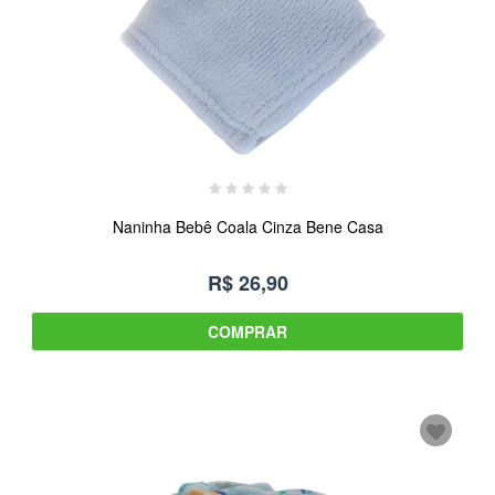
Naninha Bebê Coala Cinza Bene Casa
R$ 26,90
COMPRAR