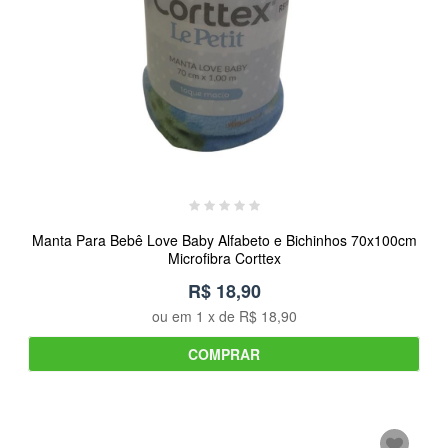
Manta Para Bebê Love Baby Alfabeto e Bichinhos 70x100cm
Microfibra Corttex
R$ 18,90
ou em
1
x de
R$ 18,90
COMPRAR