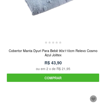
Cobertor Manta Dyuri Para Bebê 90x110cm Relevo Cosmo
Azul Jolitex
R$ 43,90
ou em
2
x de
R$ 21,95
COMPRAR