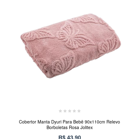
Cobertor Manta Dyuri Para Bebê 90x110cm Relevo
Borboletas Rosa Jolitex
R$ 43,90