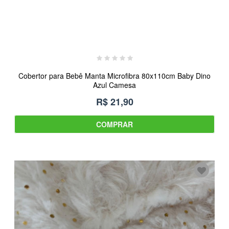
Cobertor para Bebê Manta Microfibra 80x110cm Baby Dino
Azul Camesa
R$ 21,90
COMPRAR