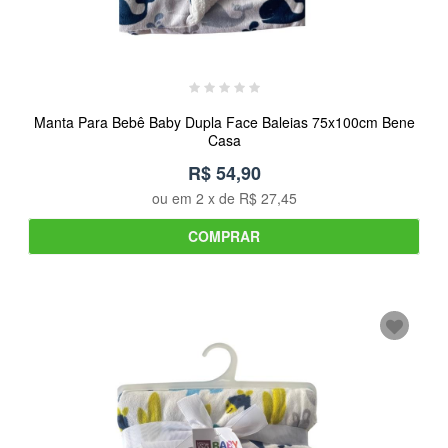
Manta Para Bebê Baby Dupla Face Baleias 75x100cm Bene
Casa
R$ 54,90
ou em
2
x de
R$ 27,45
COMPRAR