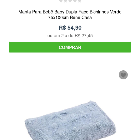
Manta Para Bebê Baby Dupla Face Bichinhos Verde
75x100cm Bene Casa
R$ 54,90
ou em
2
x de
R$ 27,45
COMPRAR