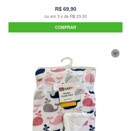
R$ 69,90
ou em
3
x de
R$ 23,30
COMPRAR