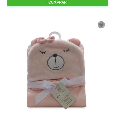
COMPRAR