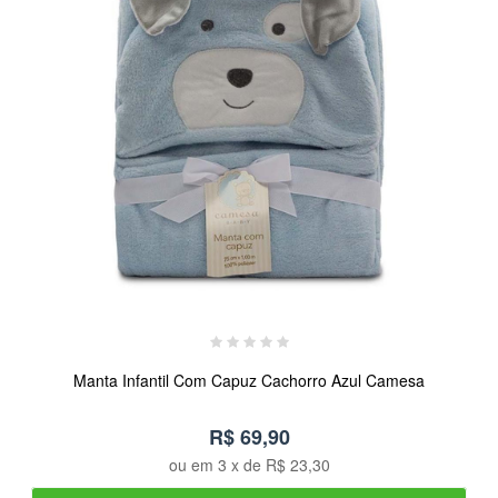
Manta Infantil Com Capuz Cachorro Azul Camesa
R$ 69,90
ou em
3
x de
R$ 23,30