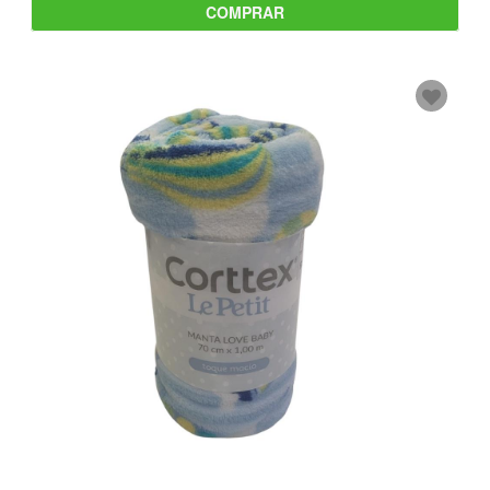
COMPRAR