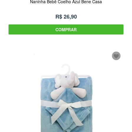
Naninha Bebê Coelho Azul Bene Casa
R$ 26,90
COMPRAR