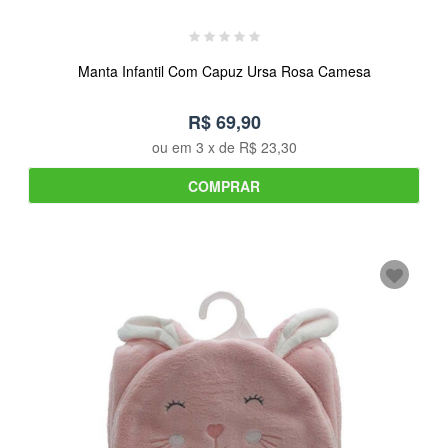
Manta Infantil Com Capuz Ursa Rosa Camesa
R$ 69,90
ou em
3
x de
R$ 23,30
COMPRAR