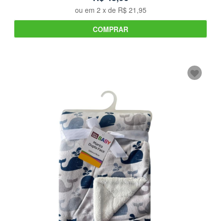
ou em
2
x de
R$ 21,95
COMPRAR