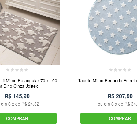
ntil Mimo Retangular 70 x 100
Tapete Mimo Redondo Estrelas
m Dino Cinza Jolitex
R$ 145,90
R$ 207,90
u em
6
x de
R$ 24,32
ou em
6
x de
R$ 34
COMPRAR
COMPRAR