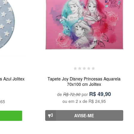
 Azul Jolitex
Tapete Joy Disney Princesas Aquarela
70x100 cm Jolitex
R$
49,90
de
R$ 72,90
por
ou em
2
x de
R$ 24,95
,65
AVISE-ME