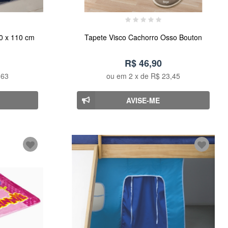
0 x 110 cm
Tapete Visco Cachorro Osso Bouton
R$ 46,90
,63
ou em
2
x de
R$ 23,45
AVISE-ME