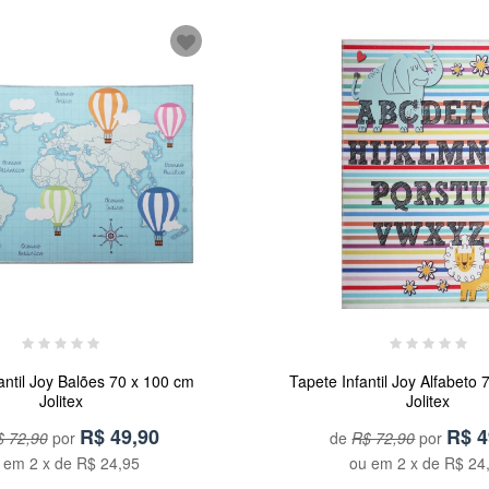
antil Joy Balões 70 x 100 cm
Tapete Infantil Joy Alfabeto
Jolitex
Jolitex
R$
49,90
R$
4
 72,90
por
de
R$ 72,90
por
u em
2
x de
R$ 24,95
ou em
2
x de
R$ 24