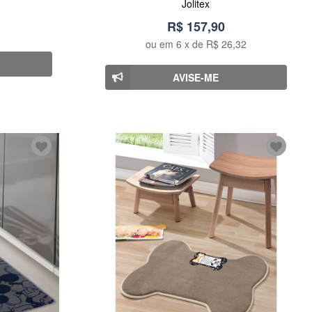
Jolitex
R$ 157,90
ou em
6
x de
R$ 26,32
AVISE-ME