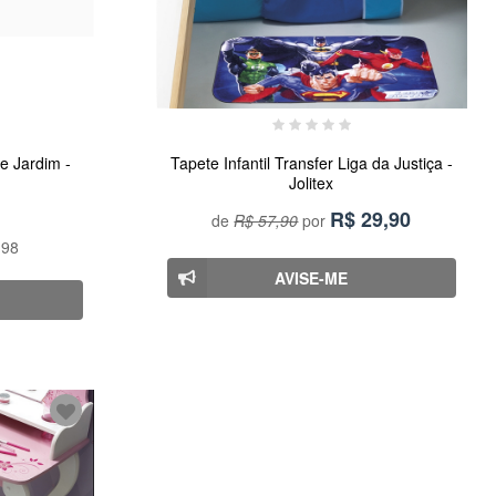
ie Jardim -
Tapete Infantil Transfer Liga da Justiça -
Jolitex
R$
29,90
de
R$ 57,90
por
,98
AVISE-ME