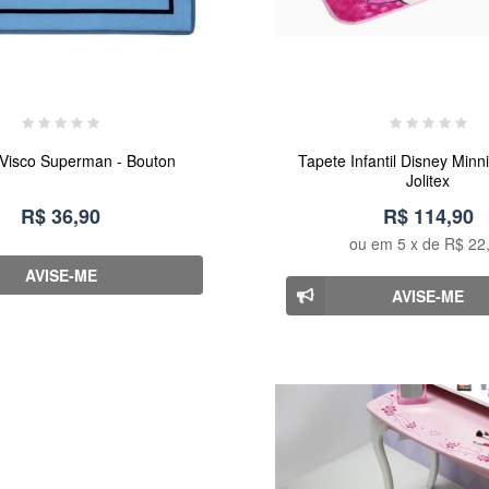
Visco Superman - Bouton
Tapete Infantil Disney Minn
Jolitex
R$ 36,90
R$ 114,90
ou em
5
x de
R$ 22
AVISE-ME
AVISE-ME