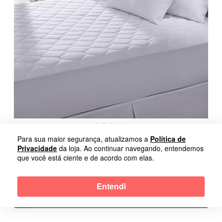
Para sua maior segurança, atualizamos a
Política de
Protetor de Colchão Impermeável Matelado 100% Algodão
Privacidade
da loja. Ao continuar navegando, entendemos
Berço Americano Sonho e Conforto
que você está ciente e de acordo com elas.
R$ 66,90
ou em
3
x de
R$ 22,30
Entendi
AVISE-ME