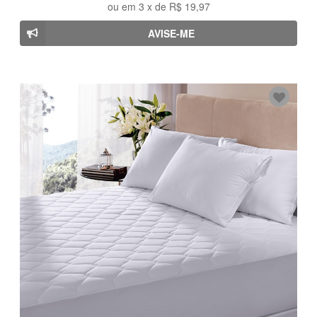
ou em
3
x de
R$ 19,97
AVISE-ME