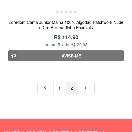
Edredom Cama Júnior Malha 100% Algodão Patchwork Nude
e Cru Arrumadinho Enxovais
R$ 114,90
ou em
5
x de
R$ 22,98
AVISE-ME
1
2