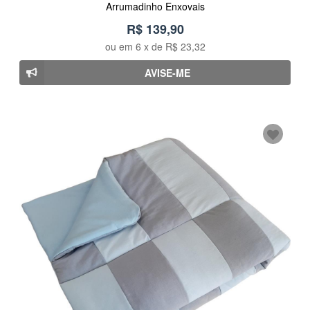
Arrumadinho Enxovais
R$ 139,90
ou em
6
x de
R$ 23,32
AVISE-ME