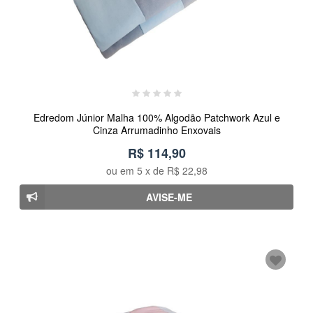
Edredom Júnior Malha 100% Algodão Patchwork Azul e
Cinza Arrumadinho Enxovais
R$ 114,90
ou em
5
x de
R$ 22,98
AVISE-ME