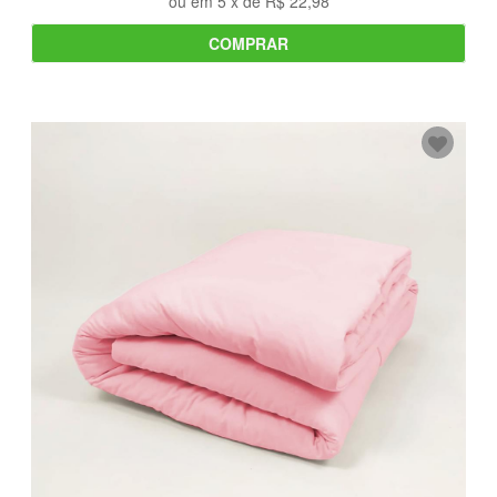
ou em
5
x de
R$ 22,98
COMPRAR