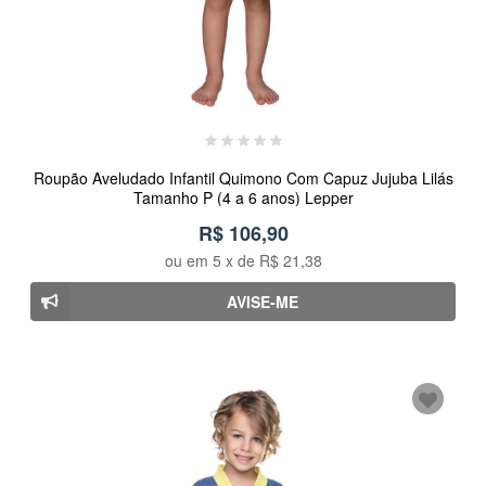
Roupão Aveludado Infantil Quimono Com Capuz Jujuba Lilás
Tamanho P (4 a 6 anos) Lepper
R$ 106,90
ou em
5
x de
R$ 21,38
AVISE-ME