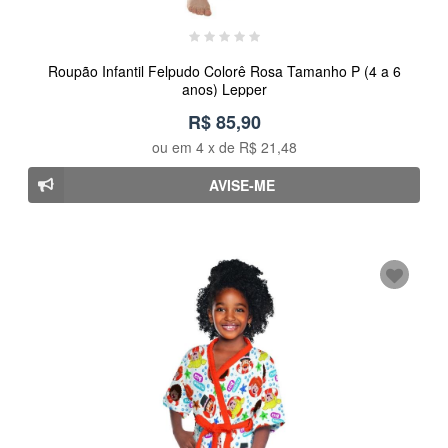
Roupão Infantil Felpudo Colorê Rosa Tamanho P (4 a 6
anos) Lepper
R$ 85,90
ou em
4
x de
R$ 21,48
AVISE-ME