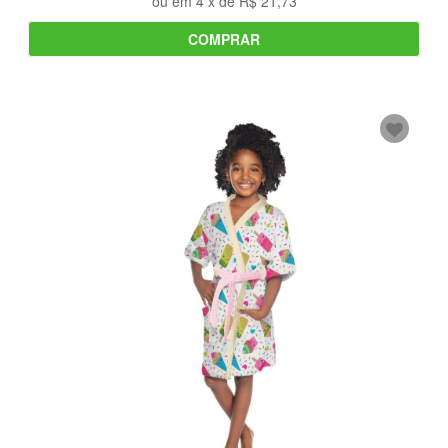
ou em
4
x de
R$ 21,73
COMPRAR