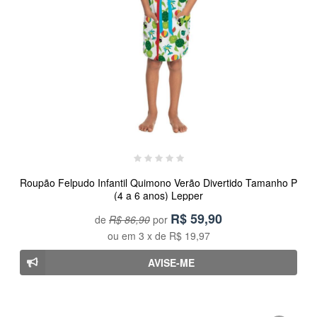
Roupão Felpudo Infantil Quimono Verão Divertido Tamanho P
(4 a 6 anos) Lepper
R$
59,90
de
R$ 86,90
por
ou em
3
x de
R$ 19,97
AVISE-ME