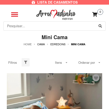
LISTA DE CASAMENTOS
0
Mini Cama
HOME
CAMA
EDREDONS
MINI CAMA
Filtros
Itens
Ordenar por