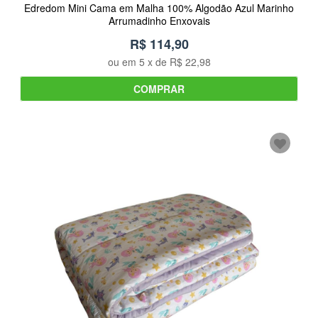
Edredom Mini Cama em Malha 100% Algodão Azul Marinho
Arrumadinho Enxovais
R$ 114,90
ou em
5
x de
R$ 22,98
COMPRAR