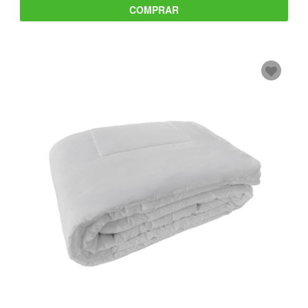
COMPRAR