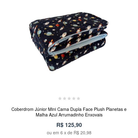
Coberdrom Júnior Mini Cama Dupla Face Plush Planetas e
Malha Azul Arrumadinho Enxovais
R$ 125,90
ou em
6
x de
R$ 20,98