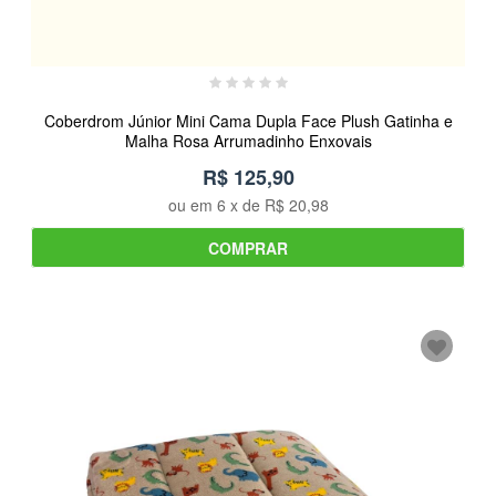
Coberdrom Júnior Mini Cama Dupla Face Plush Gatinha e
Malha Rosa Arrumadinho Enxovais
R$ 125,90
ou em
6
x de
R$ 20,98
COMPRAR