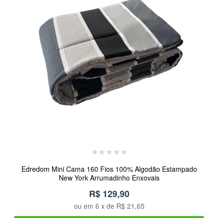
Edredom Mini Cama 160 Fios 100% Algodão Estampado
New York Arrumadinho Enxovais
R$ 129,90
ou em
6
x de
R$ 21,65