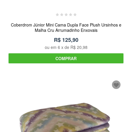
Coberdrom Júnior Mini Cama Dupla Face Plush Ursinhos e
Malha Cru Arrumadinho Enxovais
R$ 125,90
ou em
6
x de
R$ 20,98
COMPRAR