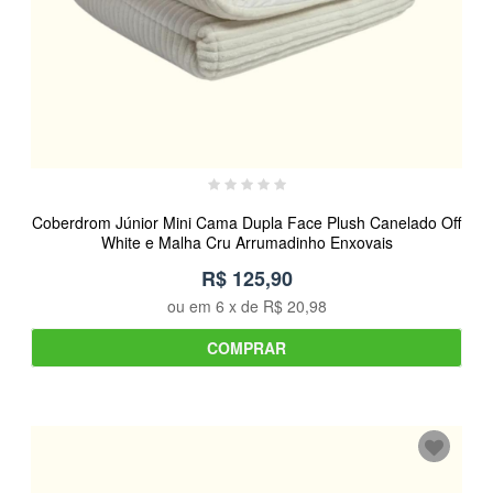
Coberdrom Júnior Mini Cama Dupla Face Plush Canelado Off
White e Malha Cru Arrumadinho Enxovais
R$ 125,90
ou em
6
x de
R$ 20,98
COMPRAR