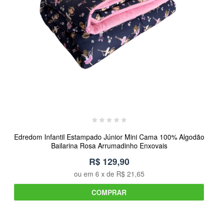
Edredom Infantil Estampado Júnior Mini Cama 100% Algodão
Bailarina Rosa Arrumadinho Enxovais
R$ 129,90
ou em
6
x de
R$ 21,65
COMPRAR