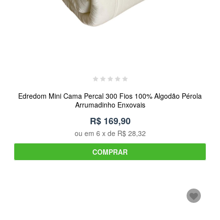
Edredom Mini Cama Percal 300 Fios 100% Algodão Pérola
Arrumadinho Enxovais
R$ 169,90
ou em
6
x de
R$ 28,32
COMPRAR