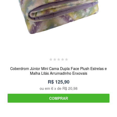
Coberdrom Júnior Mini Cama Dupla Face Plush Estrelas e
Malha Lilás Arrumadinho Enxovais
R$ 125,90
ou em
6
x de
R$ 20,98
COMPRAR