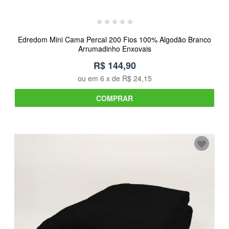
Edredom Mini Cama Percal 200 Fios 100% Algodão Branco
Arrumadinho Enxovais
R$ 144,90
ou em
6
x de
R$ 24,15
COMPRAR