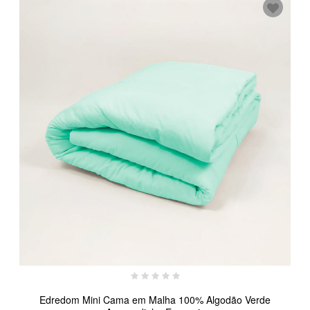
Edredom Mini Cama em Malha 100% Algodão Verde