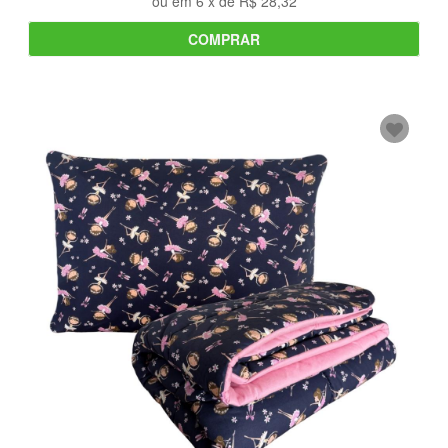
ou em
6
x de
R$ 28,32
COMPRAR