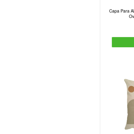
Capa Para Al
Ov