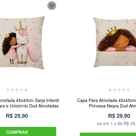
mofada 45x45cm Sarja Infantil
Capa Para Almofada 45x45cm S
gra e Unicórnio Dud Almofadas
Princesa Negra Dud Al
R$ 29,90
R$ 29,90
ou em
1
x de
R$ 29
COMPRAR