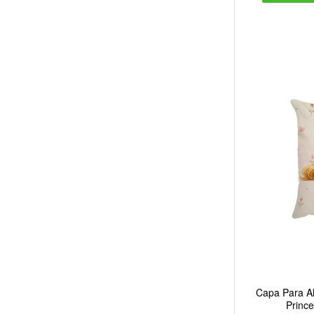
Capa Para Al
Princ