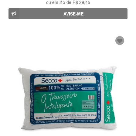
ou em
2
x de
R$ 29,45
AVISE-ME