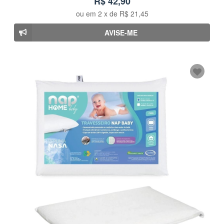
R$ 42,90
ou em
2
x de
R$ 21,45
AVISE-ME