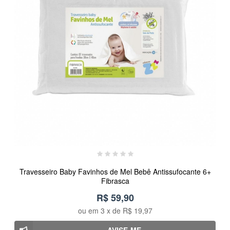
Travesseiro Baby Favinhos de Mel Bebê Antissufocante 6+
Fibrasca
R$ 59,90
ou em
3
x de
R$ 19,97
AVISE-ME