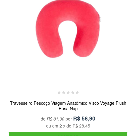
Travesseiro Pescoço Viagem Anatômico Visco Voyage Plush
Rosa Nap
R$
56,90
de
R$ 81,90
por
ou em
2
x de
R$ 28,45