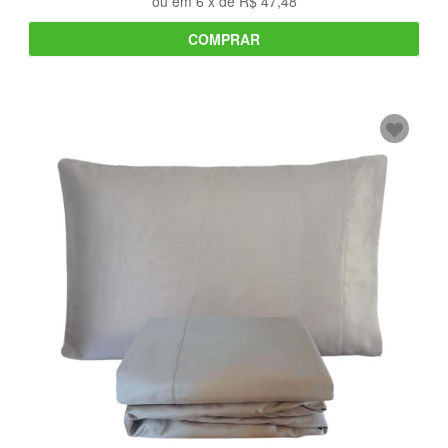
ou em
6
x de
R$ 47,48
COMPRAR