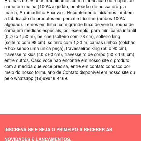
Há mais de 25 anos trabalhamos com a fabricação de roupas de
cama em malha (100% algodão, penteada) de nossa prórpia
marca, Arrumadinho Enxovais. Recentemente iniciamos também
a fabricação de produtos em percal e tricoline (ambos 100%
algodão). Temos em linha, com grande fluxo de venda, roupa de
cama em medidas especiais, por exemplo: para mini cama infantil
(0,70 x 1,50 m), beliche (solteiro com 78 cm), solteiro king
(solteiro com 98 cm), solteiro com 1,20 m, camas unibox (colchão
e box sendo uma única peça), travesseiros king (50 x 90 cm),
travesseiro kids (40 x 60 cm), travesseiro de corpo (50 x 140 cm),
entre outros. Caso você não encontre em nosso site o produto
com a medida que você precisa, entre em contato conosco por
meio do nosso formulário de Contato disponível em nosso site ou
pelo whatsapp (19)99946-4469.
INSCREVA-SE E SEJA O PRIMEIRO A RECEBER AS
NOVIDADES E LANÇAMENTOS.