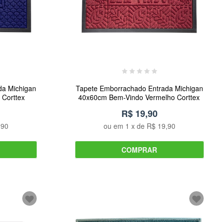
da Michigan
Tapete Emborrachado Entrada Michigan
 Corttex
40x60cm Bem-Vindo Vermelho Corttex
R$ 19,90
,90
ou em
1
x de
R$ 19,90
COMPRAR