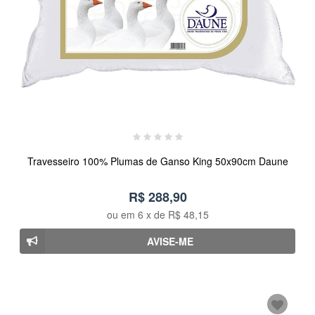
Travesseiro 100% Plumas de Ganso King 50x90cm Daune
R$ 288,90
ou em
6
x de
R$ 48,15
AVISE-ME