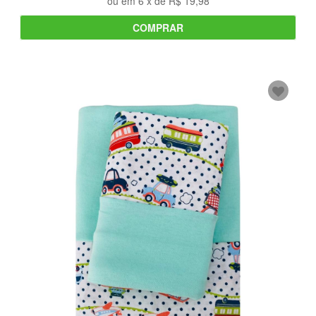
ou em
6
x de
R$ 19,98
COMPRAR