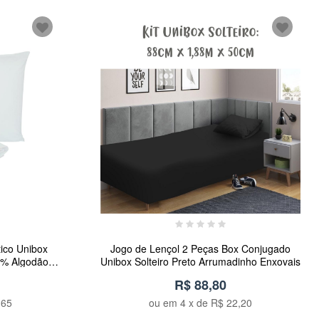
tico Unibox
Jogo de Lençol 2 Peças Box Conjugado
00% Algodão
Unibox Solteiro Preto Arrumadinho Enxovais
xovais
R$ 88,80
,65
ou em
4
x de
R$ 22,20