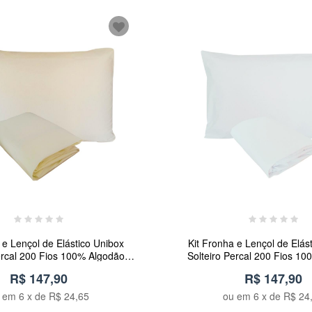
 e Lençol de Elástico Unibox
Kit Fronha e Lençol de Elás
ercal 200 Fios 100% Algodão
Solteiro Percal 200 Fios 1
m Arrumadinho Enxovais
Branco Arrumadinho En
R$ 147,90
R$ 147,90
u em
6
x de
R$ 24,65
ou em
6
x de
R$ 24