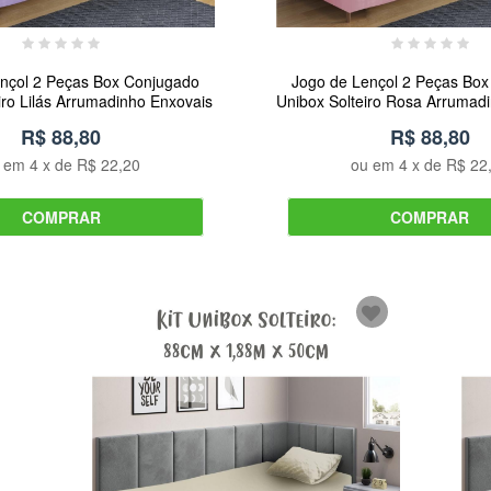
nçol 2 Peças Box Conjugado
Jogo de Lençol 2 Peças Bo
iro Lilás Arrumadinho Enxovais
Unibox Solteiro Rosa Arrumad
R$ 88,80
R$ 88,80
u em
4
x de
R$ 22,20
ou em
4
x de
R$ 22
COMPRAR
COMPRAR