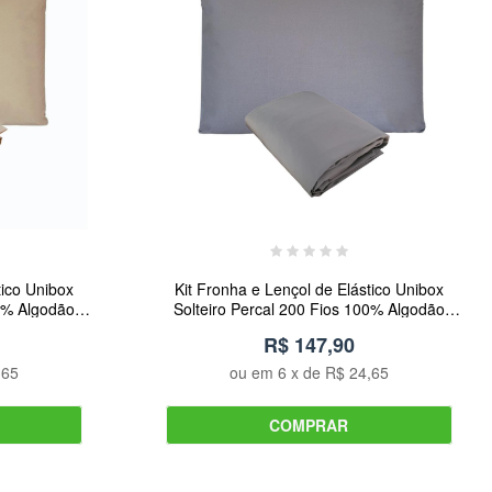
tico Unibox
Kit Fronha e Lençol de Elástico Unibox
00% Algodão
Solteiro Percal 200 Fios 100% Algodão
xovais
Cinza Arrumadinho Enxovais
R$ 147,90
,65
ou em
6
x de
R$ 24,65
COMPRAR