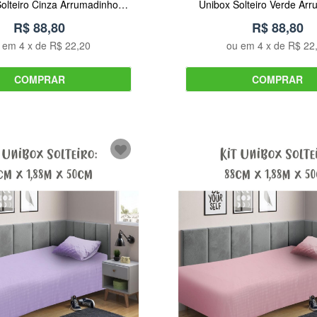
olteiro Cinza Arrumadinho
Unibox Solteiro Verde Ar
Enxovais
Enxovais
R$ 88,80
R$ 88,80
u em
4
x de
R$ 22,20
ou em
4
x de
R$ 22
COMPRAR
COMPRAR