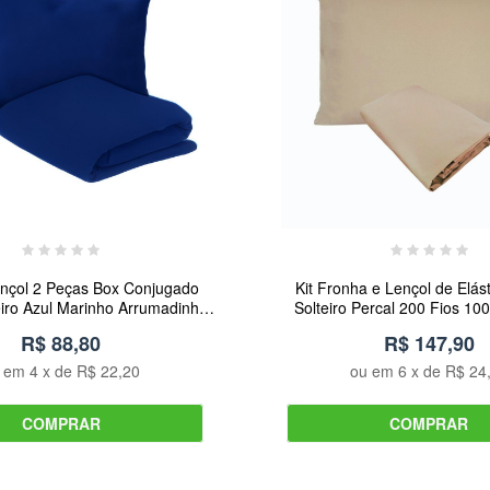
nçol 2 Peças Box Conjugado
Kit Fronha e Lençol de Elás
eiro Azul Marinho Arrumadinho
Solteiro Percal 200 Fios 1
Enxovais
Fendi Arrumadinho En
R$ 88,80
R$ 147,90
u em
4
x de
R$ 22,20
ou em
6
x de
R$ 24
COMPRAR
COMPRAR