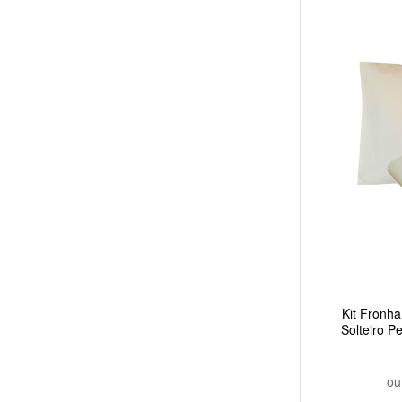
Kit Fronha
Solteiro P
Marfi
o