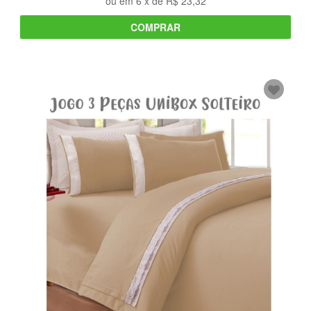
ou em
6
x de
R$ 23,32
COMPRAR