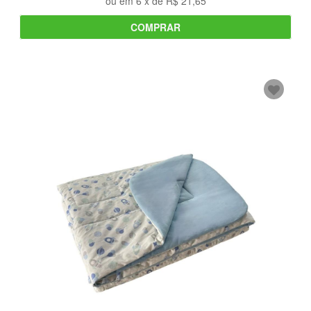
ou em
6
x de
R$ 21,65
COMPRAR