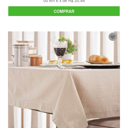
ou em
6
x de
R$ 20,48
COMPRAR