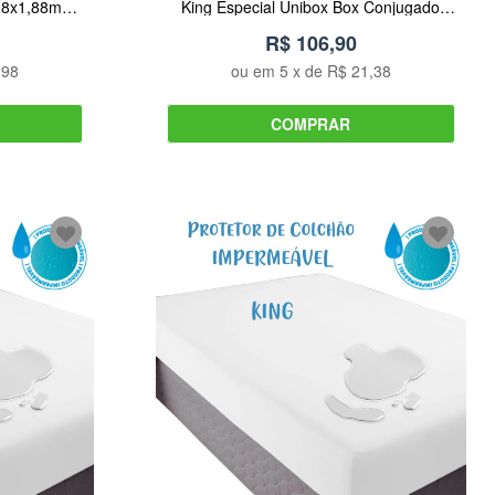
38x1,88m
King Especial Unibox Box Conjugado
ais
96x203cm Arrumadinho Enxovais
R$ 106,90
,98
ou em
5
x de
R$ 21,38
COMPRAR