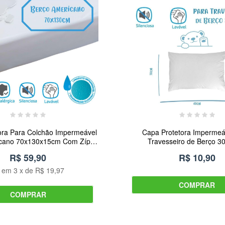
ora Para Colchão Impermeável
Capa Protetora Impermeá
cano 70x130x15cm Com Zíper
Travesseiro de Berço 
rumadinho Enxovais
Arrumadinho Enxov
R$ 59,90
R$ 10,90
u em
3
x de
R$ 19,97
COMPRAR
COMPRAR