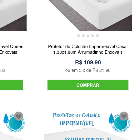
eável Queen
Protetor de Colchão Impermeável Casal
Enxovais
1,38x1,88m Arrumadinho Enxovais
R$ 109,90
,82
ou em
5
x de
R$ 21,98
COMPRAR