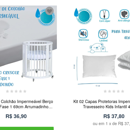
e Colchão Impermeável Berço
Kit 02 Capas Protetoras Impe
 Fase 1 69cm Arrumadinho
Travesseiro Kids Infantil
Enxovais
Arrumadinho Enxov
R$ 36,90
R$ 37,80
ou em
1
x de
R$ 37