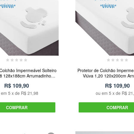
 Colchão Impermeável Solteiro
Protetor de Colchão Impermeá
28 128x188cm Arrumadinho
Viúva 1,20 120x200cm Ar
Enxovais
Enxovais
R$ 109,90
R$ 109,90
u em
5
x de
R$ 21,98
ou em
5
x de
R$ 21
COMPRAR
COMPRAR