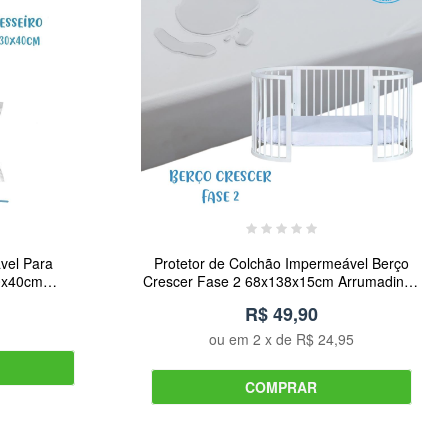
vel Para
Protetor de Colchão Impermeável Berço
30x40cm
Crescer Fase 2 68x138x15cm Arrumadinho
ais
Enxovais
R$ 49,90
ou em
2
x de
R$ 24,95
COMPRAR