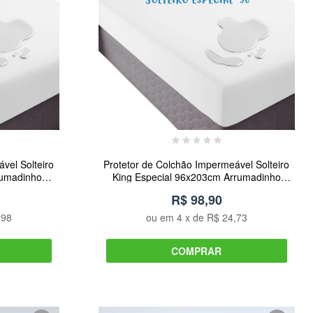
vel Solteiro
Protetor de Colchão Impermeável Solteiro
rumadinho
King Especial 96x203cm Arrumadinho
Enxovais
R$ 98,90
,98
ou em
4
x de
R$ 24,73
COMPRAR