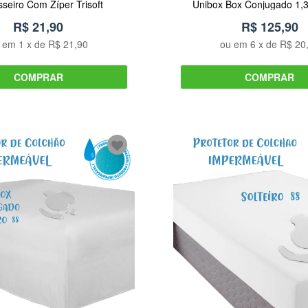
sseiro Com Zíper Trisoft
Unibox Box Conjugado 1,
Arrumadinho Enxov
R$ 21,90
R$ 125,90
u em
1
x de
R$ 21,90
ou em
6
x de
R$ 20
COMPRAR
COMPRAR