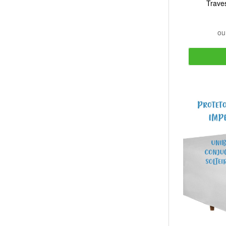
Trave
o