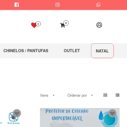
0
0
CHINELOS / PANTUFAS
OUTLET
NATAL
Itens
Ordenar por