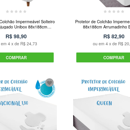
 Colchão Impermeável Solteiro
Protetor de Colchão Impermeá
jugado Unibox 88x188cm
88x188cm Arrumadinho E
rumadinho Enxovais
R$ 98,90
R$ 82,90
u em
4
x de
R$ 24,73
ou em
4
x de
R$ 20
COMPRAR
COMPRAR