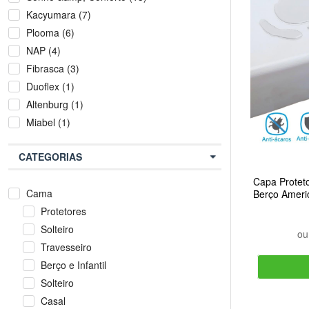
Kacyumara (7)
Plooma (6)
NAP (4)
Fibrasca (3)
Duoflex (1)
Altenburg (1)
Miabel (1)
CATEGORIAS
Capa Protet
Cama
Berço Ameri
Ar
Protetores
Solteiro
o
Travesseiro
Berço e Infantil
Solteiro
Casal