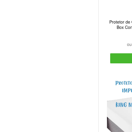
Protetor de
Box Con
Ar
o