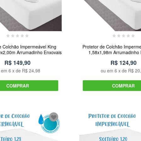
de Colchão Impermeável King
Protetor de Colchão Imperm
0x2,00m Arrumadinho Enxovais
1,58x1,98m Arrumadinho 
R$ 149,90
R$ 124,90
u em
6
x de
R$ 24,98
ou em
6
x de
R$ 20
COMPRAR
COMPRAR