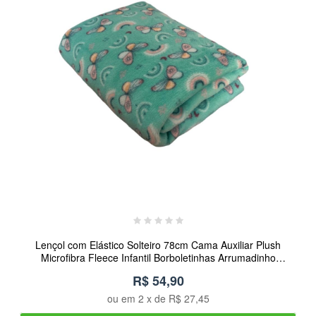
Lençol com Elástico Solteiro 78cm Cama Auxiliar Plush
Microfibra Fleece Infantil Borboletinhas Arrumadinho
Enxovais
R$ 54,90
ou em
2
x de
R$ 27,45