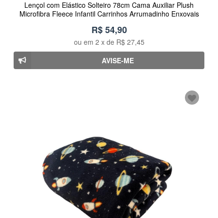
Lençol com Elástico Solteiro 78cm Cama Auxiliar Plush
Microfibra Fleece Infantil Carrinhos Arrumadinho Enxovais
R$ 54,90
ou em
2
x de
R$ 27,45
AVISE-ME