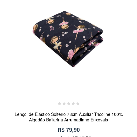
Lençol de Elástico Solteiro 78cm Auxiliar Tricoline 100%
Algodão Bailarina Arrumadinho Enxovais
R$ 79,90