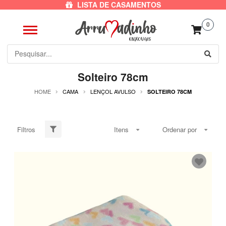
LISTA DE CASAMENTOS
0
Solteiro 78cm
HOME
CAMA
LENÇOL AVULSO
SOLTEIRO 78CM
Filtros
Itens
Ordenar por