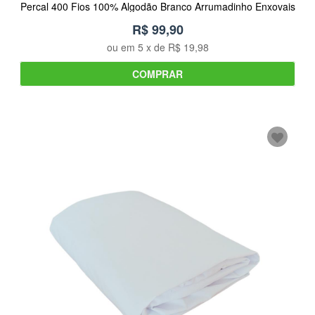
Percal 400 Fios 100% Algodão Branco Arrumadinho Enxovais
R$ 99,90
ou em
5
x de
R$ 19,98
COMPRAR