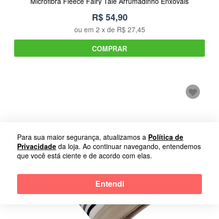
Microfibra Fleece Fairy Tale Arrumadinho Enxovais
R$ 54,90
ou em
2
x de
R$ 27,45
COMPRAR
Para sua maior segurança, atualizamos a
Política de
Privacidade
da loja. Ao continuar navegando, entendemos
que você está ciente e de acordo com elas.
Entendi