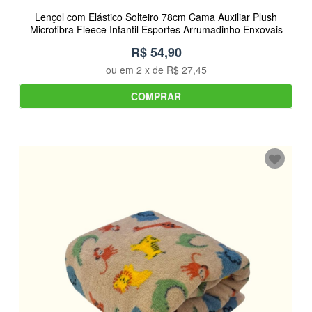
Lençol com Elástico Solteiro 78cm Cama Auxiliar Plush
Microfibra Fleece Infantil Esportes Arrumadinho Enxovais
R$ 54,90
ou em
2
x de
R$ 27,45
COMPRAR