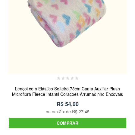
Lençol com Elástico Solteiro 78cm Cama Auxiliar Plush
Microfibra Fleece Infantil Corações Arrumadinho Enxovais
R$ 54,90
ou em
2
x de
R$ 27,45
COMPRAR