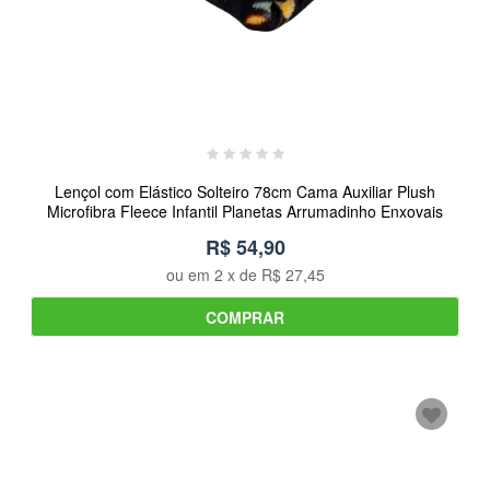
Lençol com Elástico Solteiro 78cm Cama Auxiliar Plush
Microfibra Fleece Infantil Planetas Arrumadinho Enxovais
R$ 54,90
ou em
2
x de
R$ 27,45
COMPRAR