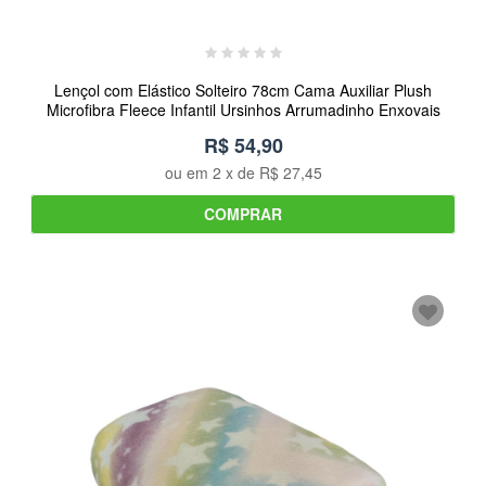
Lençol com Elástico Solteiro 78cm Cama Auxiliar Plush
Microfibra Fleece Infantil Ursinhos Arrumadinho Enxovais
R$ 54,90
ou em
2
x de
R$ 27,45
COMPRAR