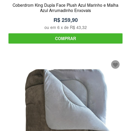
Coberdrom King Dupla Face Plush Azul Marinho e Malha
Azul Arrumadinho Enxovais
R$ 259,90
ou em
6
x de
R$ 43,32
COMPRAR