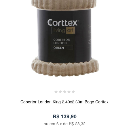
Cobertor London King 2,40x2,60m Bege Corttex
R$ 139,90
ou em
6
x de
R$ 23,32