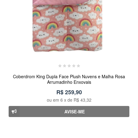
Coberdrom King Dupla Face Plush Nuvens e Malha Rosa
Arrumadinho Enxovais
R$ 259,90
ou em
6
x de
R$ 43,32
AVISE-ME