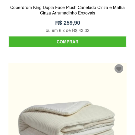
Coberdrom King Dupla Face Plush Canelado Cinza e Malha
Cinza Arrumadinho Enxovais
R$ 259,90
ou em
6
x de
R$ 43,32
COMPRAR