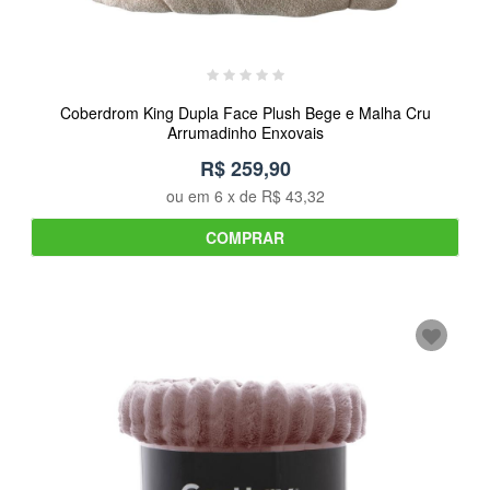
Coberdrom King Dupla Face Plush Bege e Malha Cru
Arrumadinho Enxovais
R$ 259,90
ou em
6
x de
R$ 43,32
COMPRAR