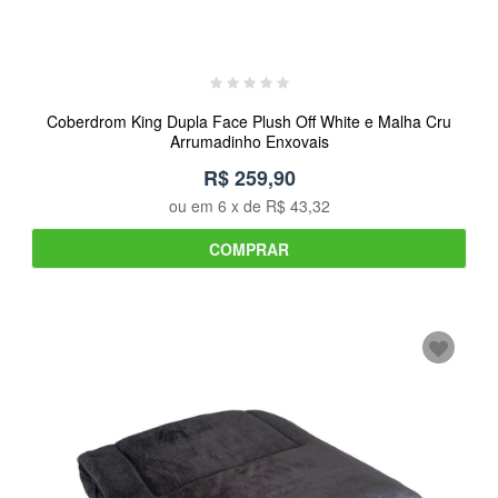
Coberdrom King Dupla Face Plush Off White e Malha Cru
Arrumadinho Enxovais
R$ 259,90
ou em
6
x de
R$ 43,32
COMPRAR