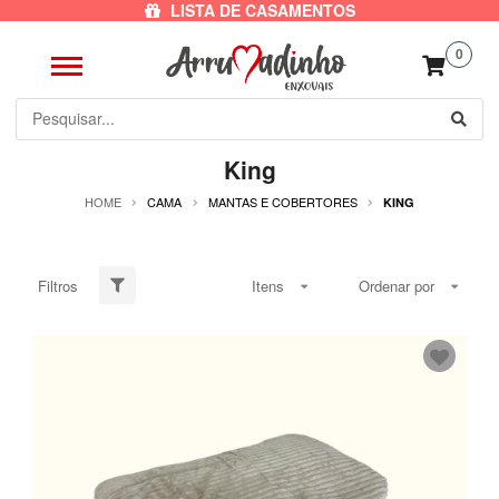
LISTA DE CASAMENTOS
0
King
HOME
CAMA
MANTAS E COBERTORES
KING
Filtros
Itens
Ordenar por