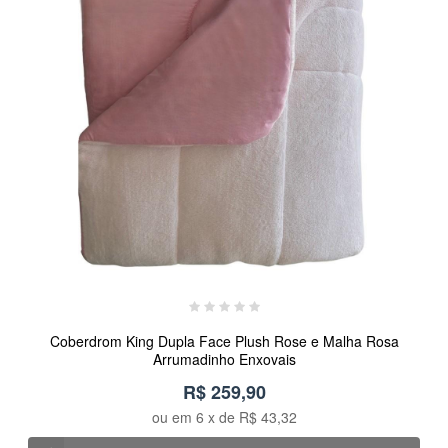
Coberdrom King Dupla Face Plush Rose e Malha Rosa
Arrumadinho Enxovais
R$ 259,90
ou em
6
x de
R$ 43,32