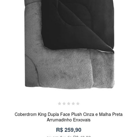
Coberdrom King Dupla Face Plush Cinza e Malha Preta
Arrumadinho Enxovais
R$ 259,90