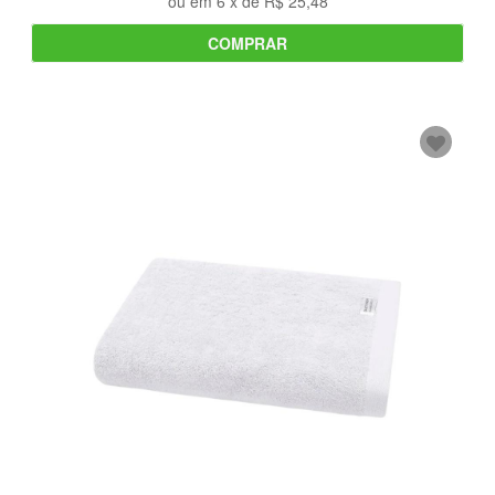
ou em
6
x de
R$ 25,48
COMPRAR