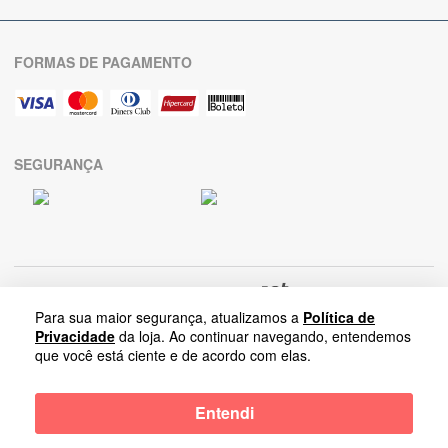
FORMAS DE PAGAMENTO
SEGURANÇA
Para sua maior segurança, atualizamos a
Política de
Privacidade
da loja. Ao continuar navegando, entendemos
que você está ciente e de acordo com elas.
Arrumadinho Enxovais
-
Entendi
Rua Salvador Lombardi Netto, Nova Paulínia | 13140-284-Paulínia-SP |
CNPJ: 05.569.192/0001-75