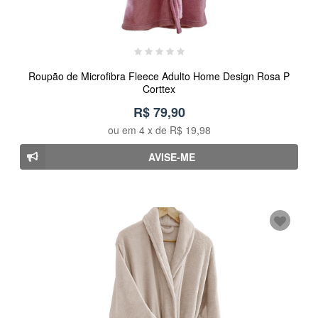
Roupão de Microfibra Fleece Adulto Home Design Rosa P
Corttex
R$ 79,90
ou em
4
x de
R$ 19,98
AVISE-ME