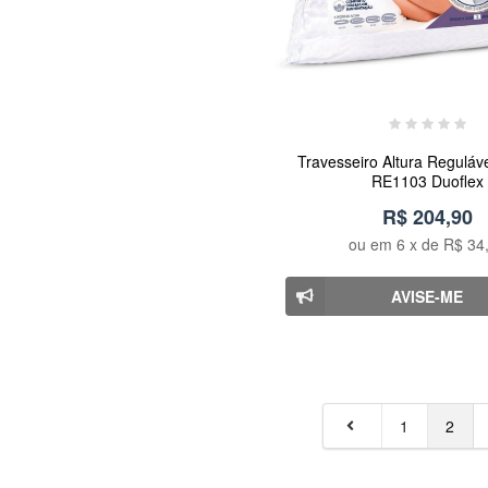
Travesseiro Altura Regulá
RE1103 Duoflex
R$ 204,90
ou em
6
x de
R$ 34
AVISE-ME
1
2