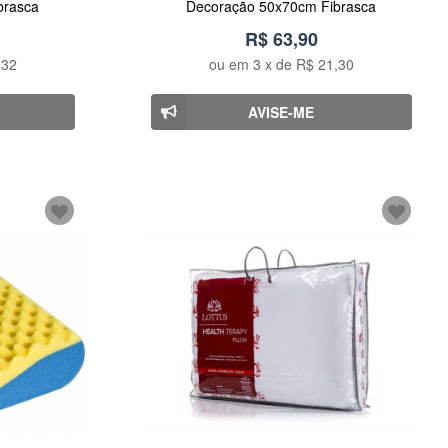
brasca
Decoração 50x70cm Fibrasca
R$ 63,90
,32
ou em
3
x de
R$ 21,30
AVISE-ME