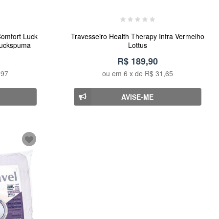
Comfort Luck
Travesseiro Health Therapy Infra Vermelho
Luckspuma
Lottus
R$ 189,90
,97
ou em
6
x de
R$ 31,65
AVISE-ME