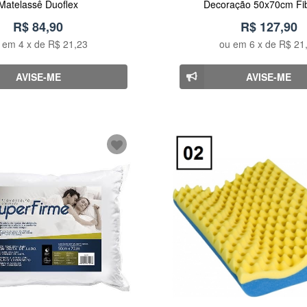
Matelassê Duoflex
Decoração 50x70cm Fi
R$ 84,90
R$ 127,90
u em
4
x de
R$ 21,23
ou em
6
x de
R$ 21
AVISE-ME
AVISE-ME