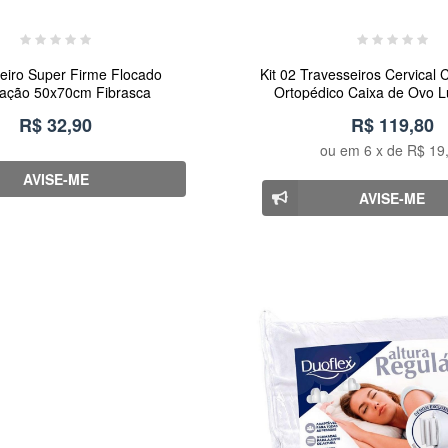
eiro Super Firme Flocado
Kit 02 Travesseiros Cervical 
ação 50x70cm Fibrasca
Ortopédico Caixa de Ovo 
R$ 32,90
R$ 119,80
ou em
6
x de
R$ 19
AVISE-ME
AVISE-ME