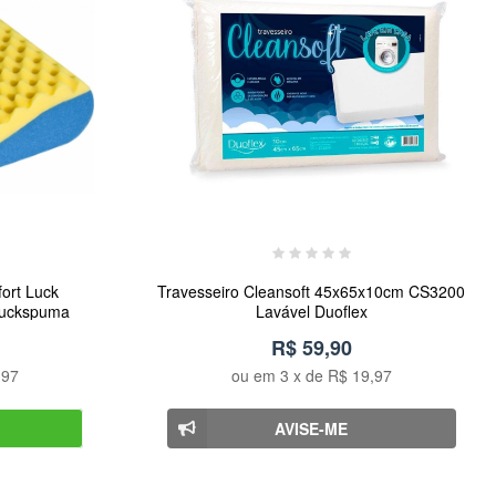
fort Luck
Travesseiro Cleansoft 45x65x10cm CS3200
Luckspuma
Lavável Duoflex
R$ 59,90
,97
ou em
3
x de
R$ 19,97
AVISE-ME