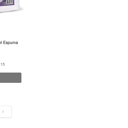
vel Espuma
,15