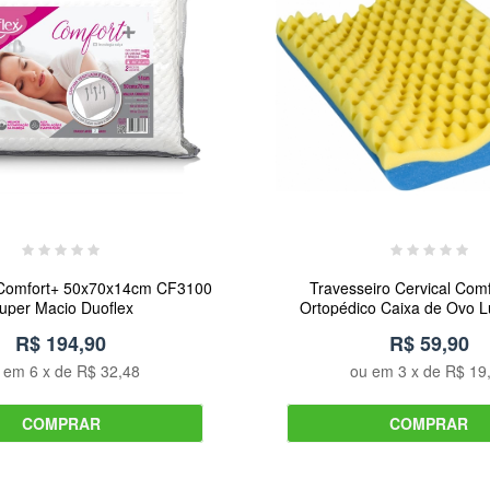
 Comfort+ 50x70x14cm CF3100
Travesseiro Cervical Com
uper Macio Duoflex
Ortopédico Caixa de Ovo 
R$ 194,90
R$ 59,90
u em
6
x de
R$ 32,48
ou em
3
x de
R$ 19
COMPRAR
COMPRAR