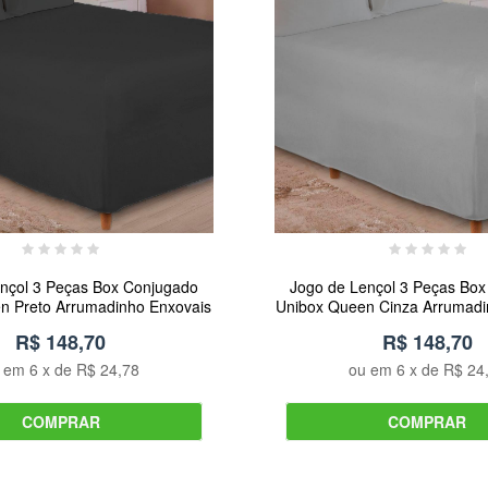
nçol 3 Peças Box Conjugado
Jogo de Lençol 3 Peças Bo
n Preto Arrumadinho Enxovais
Unibox Queen Cinza Arrumadi
R$ 148,70
R$ 148,70
u em
6
x de
R$ 24,78
ou em
6
x de
R$ 24
COMPRAR
COMPRAR