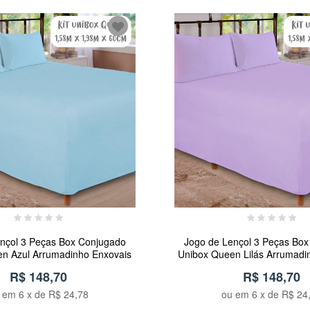
nçol 3 Peças Box Conjugado
Jogo de Lençol 3 Peças Bo
n Azul Arrumadinho Enxovais
Unibox Queen Lilás Arrumadi
R$ 148,70
R$ 148,70
u em
6
x de
R$ 24,78
ou em
6
x de
R$ 24