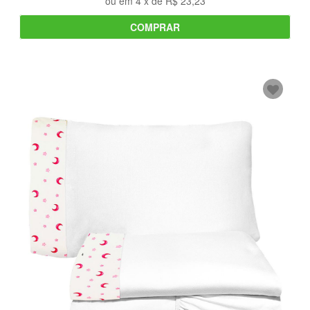
ou em
4
x de
R$ 23,23
COMPRAR