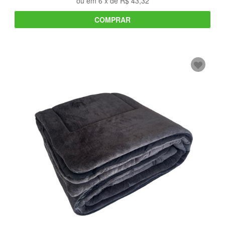
ou em
6
x de
R$ 43,32
COMPRAR