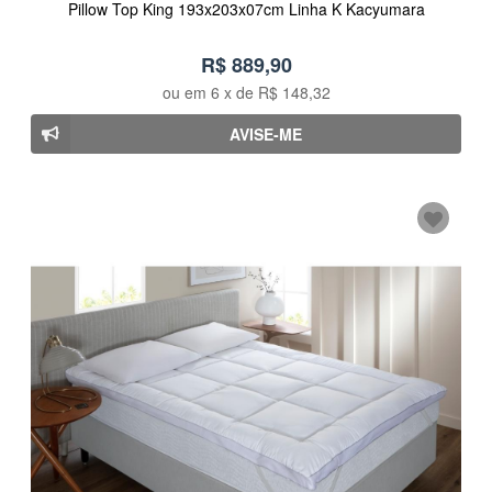
Pillow Top King 193x203x07cm Linha K Kacyumara
R$ 889,90
ou em
6
x de
R$ 148,32
AVISE-ME