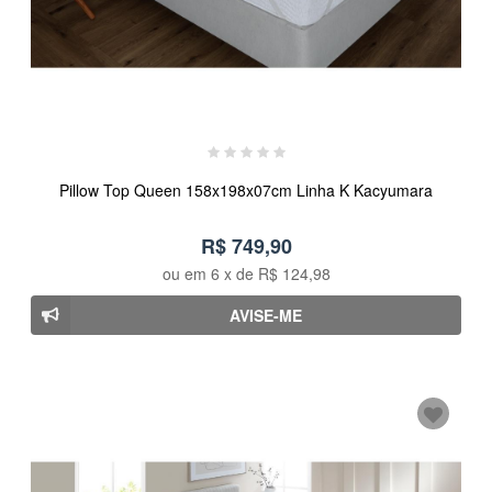
Pillow Top Queen 158x198x07cm Linha K Kacyumara
R$ 749,90
ou em
6
x de
R$ 124,98
AVISE-ME