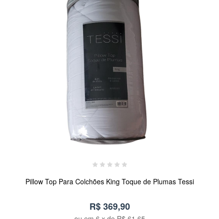
Pillow Top Para Colchões King Toque de Plumas Tessi
R$ 369,90
ou em
6
x de
R$ 61,65