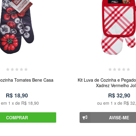
Cozinha Tomates Bene Casa
Kit Luva de Cozinha e Pegad
Xadrez Vermelho Jol
R$ 18,90
R$ 32,90
u em
1
x de
R$ 18,90
ou em
1
x de
R$ 32
COMPRAR
AVISE-ME