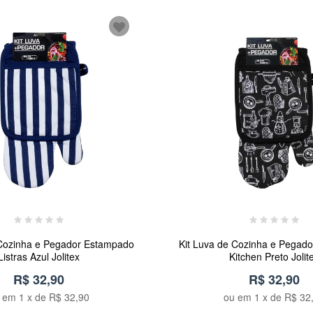
 Cozinha e Pegador Estampado
Kit Luva de Cozinha e Pegad
Listras Azul Jolitex
Kitchen Preto Jolit
R$ 32,90
R$ 32,90
u em
1
x de
R$ 32,90
ou em
1
x de
R$ 32