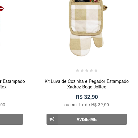
or Estampado
Kit Luva de Cozinha e Pegador Estampado
itex
Xadrez Bege Jolitex
R$ 32,90
,90
ou em
1
x de
R$ 32,90
AVISE-ME