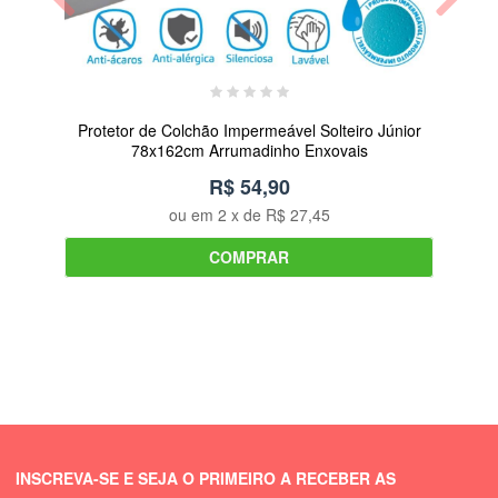
Protetor de Colchão Impermeável Solteiro Júnior
Le
78x162cm Arrumadinho Enxovais
R$ 54,90
ou em
2
x de
R$ 27,45
COMPRAR
INSCREVA-SE E SEJA O PRIMEIRO A RECEBER AS