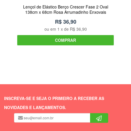
Lençol de Elástico Berço Crescer Fase 2 Oval
Pr
138cm x 68cm Rosa Arrumadinho Enxovais
R$ 36,90
ou em
1
x de
R$ 36,90
COMPRAR
INSCREVA-SE E SEJA O PRIMEIRO A RECEBER AS
NOVIDADES E LANÇAMENTOS.